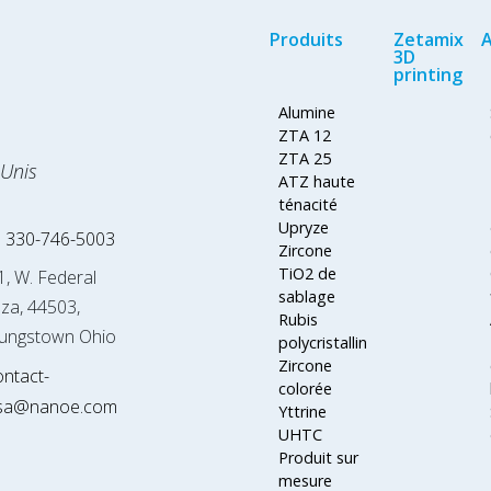
Produits
Zetamix
A
3D
printing
Alumine
ZTA 12
ZTA 25
-Unis
ATZ haute
ténacité
Upryze
 330-746-5003
Zircone
TiO2 de
1, W. Federal
sablage
aza, 44503,
Rubis
ungstown Ohio
polycristallin
Zircone
ontact-
colorée
sa@nanoe.com
Yttrine
UHTC
Produit sur
mesure