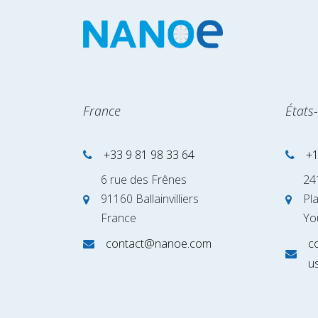
France
États
+33 9 81 98 33 64
+1
6 rue des Frênes
24
91160 Ballainvilliers
Pl
France
Yo
contact@nanoe.com
c
u